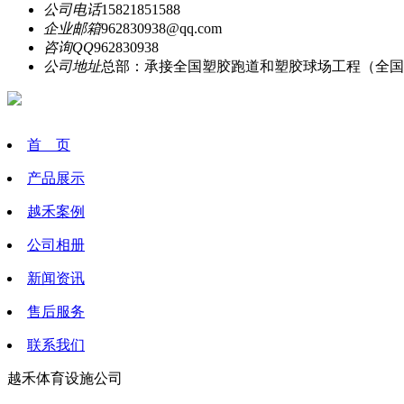
公司电话
15821851588
企业邮箱
962830938@qq.com
咨询QQ
962830938
公司地址
总部：承接全国塑胶跑道和塑胶球场工程（全国
首 页
产品展示
越禾案例
公司相册
新闻资讯
售后服务
联系我们
越禾体育设施公司