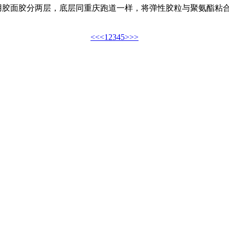
胶面胶分两层，底层同重庆跑道一样，将弹性胶粒与聚氨酯粘合剂
<<
<
1
2
3
4
5
>
>>