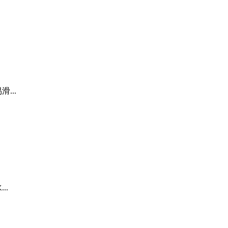
...
..