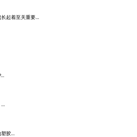
起着至关重要...
.
..
胶...