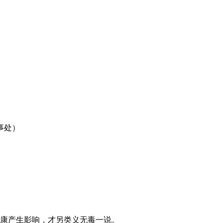
事处）
健康产生影响，才另类义无毒一说。