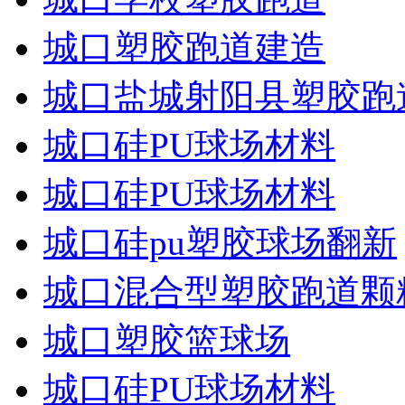
城口塑胶跑道建造
城口盐城射阳县塑胶跑
城口硅PU球场材料
城口硅PU球场材料
城口硅pu塑胶球场翻新
城口混合型塑胶跑道颗
城口塑胶篮球场
城口硅PU球场材料