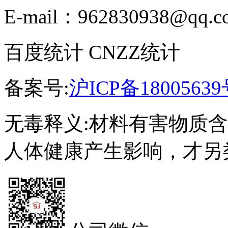
E-mail：962830938@qq.c
百度统计 CNZZ统计
备案号:
沪ICP备18005639
无毒释义:材料有害物质
人体健康产生影响，才另