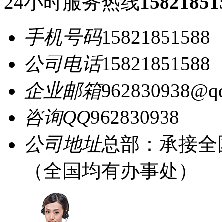
24小时服务热线
15821851
手机号码
15821851588
公司电话
15821851588
企业邮箱
962830938@q
咨询QQ
962830938
公司地址
总部：承接全
（全国均有办事处）