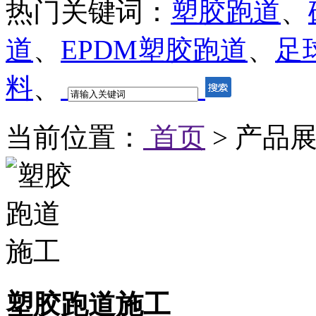
热门关键词：
塑胶跑道
、
道
、
EPDM塑胶跑道
、
足
料
、
当前位置：
首页
> 产品展
塑胶跑道施工