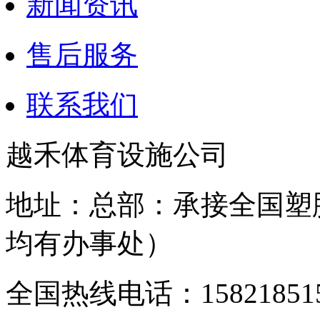
新闻资讯
售后服务
联系我们
越禾体育设施公司
地址：总部：承接全国塑
均有办事处）
全国热线电话：158218515