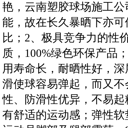
艳，云南塑胶球场施工公
能，故在长久暴晒下亦可
比；2、极具竞争力的性
质，100%绿色环保产品
用寿命长，耐晒性好，深
滑使球容易弹起，而又不
性、防滑性优异，不易起
有舒适的运动感；弹性软