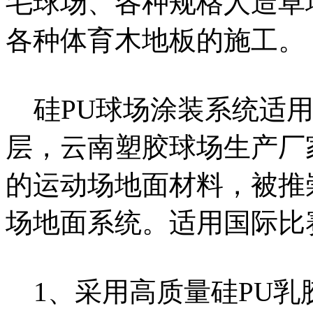
毛球场、各种规格人造草
各种体育木地板的施工。
硅PU球场涂装系统适用
层，云南塑胶球场生产厂
的运动场地面材料，被推
场地面系统。适用国际比
1、采用高质量硅PU乳