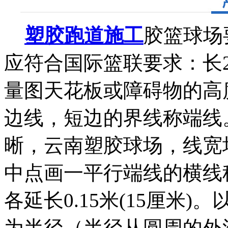
塑胶跑道施工
胶篮球场
应符合国际篮联要求：长2
量图天花板或障碍物的高
边线，短边的界线称端线
晰，云南塑胶球场，线宽均为
中点画一平行端线的横线
各延长0.15米(15厘米)
为半径（半径从圆周的外