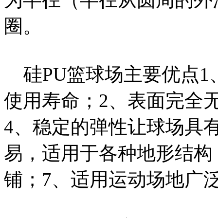
圈。
硅PU篮球场主要优点1
使用寿命；2、表面完全
4、稳定的弹性让球场具
易，适用于各种地形结构
铺；7、适用运动场地广