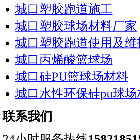
城口塑胶跑道施工
城口塑胶球场材料厂家
城口塑胶跑道使用及维
城口丙烯酸篮球场
城口硅PU篮球场材料
城口水性环保硅pu球场
联系我们
24小时服务热线
15821851