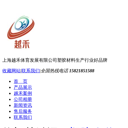
上海越禾体育发展有限公司
塑胶材料生产行业好品牌
收藏网站
|
联系我们
|
全国热线电话
15821851588
首 页
产品展示
越禾案例
公司相册
新闻资讯
售后服务
联系我们