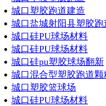
城口塑胶跑道建造
城口盐城射阳县塑胶跑
城口硅PU球场材料
城口硅PU球场材料
城口硅pu塑胶球场翻新
城口混合型塑胶跑道颗
城口塑胶篮球场
城口硅PU球场材料