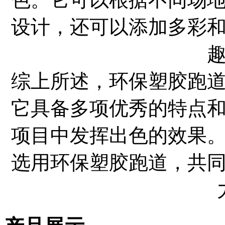
设计，还可以添加多彩
综上所述，环保塑胶跑
它具备多项优秀的特点
项目中发挥出色的效果
选用环保塑胶跑道，共