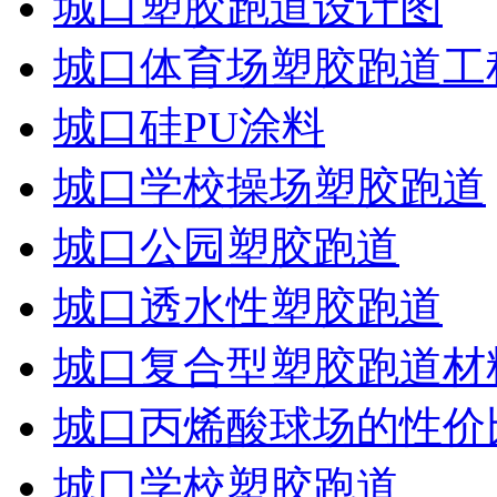
城口塑胶跑道设计图
城口体育场塑胶跑道工
城口硅PU涂料
城口学校操场塑胶跑道
城口公园塑胶跑道
城口透水性塑胶跑道
城口复合型塑胶跑道材
城口丙烯酸球场的性价
城口学校塑胶跑道