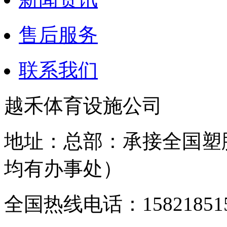
售后服务
联系我们
越禾体育设施公司
地址：总部：承接全国塑
均有办事处）
全国热线电话：158218515