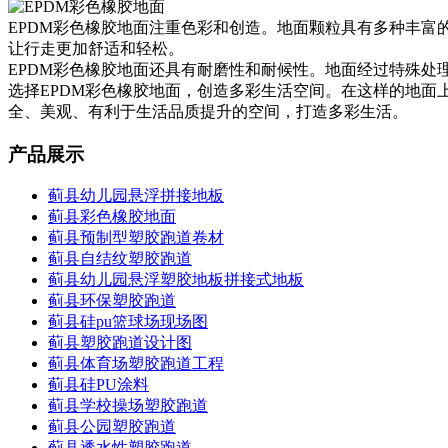
EPDM彩色橡胶地面注重色彩和创造。地面颗粒具有多种丰
让行走更加舒适和轻松。
EPDM彩色橡胶地面还具有耐磨性和耐候性。地面经过特殊
选择EPDM彩色橡胶地面，创造多彩生活空间。在这样的地面
全、美观、有利于生活品质提升的空间，打造多彩生活。
产品展示
蓟县幼儿园悬浮拼接地板
蓟县彩色橡胶地面
蓟县预制型塑胶跑道卷材
蓟县自结纹塑胶跑道
蓟县幼儿园悬浮塑胶地板拼接式地板
蓟县环保塑胶跑道
蓟县硅pu篮球场现场图
蓟县塑胶跑道设计图
蓟县体育场塑胶跑道工程
蓟县硅PU涂料
蓟县学校操场塑胶跑道
蓟县公园塑胶跑道
蓟县透水性塑胶跑道