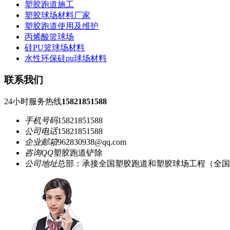
塑胶跑道施工
塑胶球场材料厂家
塑胶跑道使用及维护
丙烯酸篮球场
硅PU篮球场材料
水性环保硅pu球场材料
联系我们
24小时服务热线
15821851588
手机号码
15821851588
公司电话
15821851588
企业邮箱
962830938@qq.com
咨询QQ
塑胶跑道铲除
公司地址
总部：承接全国塑胶跑道和塑胶球场工程（全国