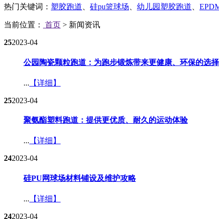
热门关键词：
塑胶跑道
、
硅pu篮球场
、
幼儿园塑胶跑道
、
EP
当前位置：
首页
> 新闻资讯
25
2023-04
公园陶瓷颗粒跑道：为跑步锻炼带来更健康、环保的选择​
...
【详细】
25
2023-04
聚氨酯塑料跑道：提供更优质、耐久的运动体验​
...
【详细】
24
2023-04
硅PU网球场材料铺设及维护攻略​
...
【详细】
24
2023-04