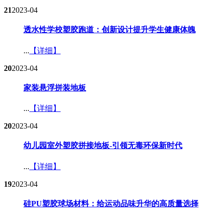
21
2023-04
透水性学校塑胶跑道：创新设计提升学生健康体魄​
...
【详细】
20
2023-04
家装悬浮拼装地板​
...
【详细】
20
2023-04
幼儿园室外塑胶拼接地板-引领无毒环保新时代​
...
【详细】
19
2023-04
硅PU塑胶球场材料：给运动品味升华的高质量选择​